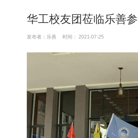
华工校友团莅临乐善参
发布者：乐善
时间： 2021-07-25