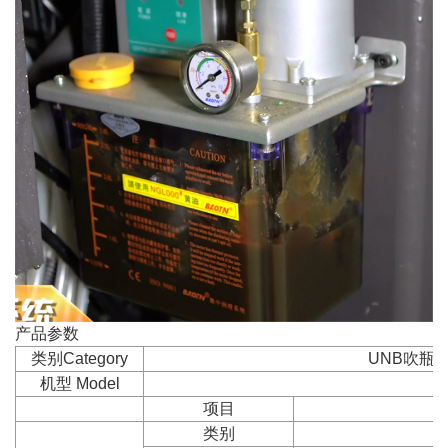
产品参数
类别Category
UNB吹瓶装机/
机型 Model
项目
类别