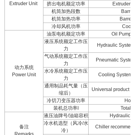
Extruder Unit
挤出电机额定功率
Extruder 
机筒加热段数
Barrel
机筒加热功率
Barrel
冷却风机功率
Cooli
油泵电机额定功率
Oil Pump 
液压系统额定工作压
Hydraulic System
力
气动系统额定工作压
Pneumatic System
力
动力系统
水冷系统额定工作压
Power Unit
Cooling System 
力
通用制品耗气量（压
Universal product a
缩后）
冷切刀变压器功率
Hot 
装机总功率I
Total 
液压油牌号/油箱容积
Hydraulic o
冷水机选型（风冷/水
备注
Chiller recommend 
冷）
Remarks