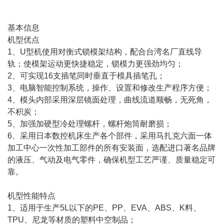
基本信息
机型优点
1、U型机使用对衡式锁模架结构，配合台湾名厂直线导
轨；使模架运动更快捷稳定，锁模力更强劲均匀；
2、可实现16支插笔同时垂直于模具插笔孔；
3、电脑智能控制系统，操作、设置和修改生产程序方便；
4、模头内部采用深层镜面处理，曲线流道顺畅，无死角，
不积炭；
5、加强加硬型冷处理螺杆，螺杆炮筒耐磨损；
6、采用日本数控机床生产各个部件，采用马扎克六面一体
加工中心一次性加工部件的所有安装面，选配进口著名品牌
的液压、气动及电气零件，确保机型工艺严谨、质量稳定可
靠。
机型性能特点
1、适用于生产5L以下的PE、PP、EVA、ABS、K料、
TPU、尼龙等材质的塑料中空制品；