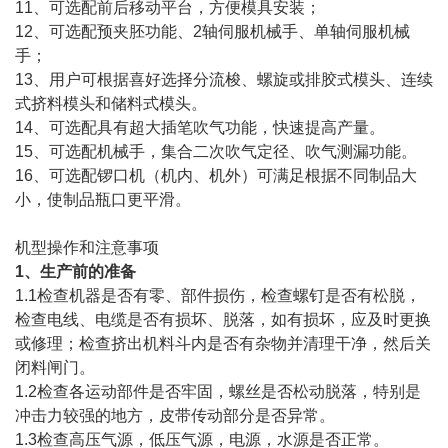
11、可选配前后移动平台，方便模具安装；
12、可选配预夹胚功能、2轴伺服机械手、单轴伺服机械
手；
13、用户可根据喜好选择分流梭、螺旋或排胶式模头、连续
式挤料模头和储料式模头。
14、可选配具有超大插笔吹气功能，快速提高产量。
15、可选配机械手，集合二次吹气定径、吹气测漏功能。
16、可选配锣口机（机内、机外）可满足根据不同制品大
小，使制品瓶口更平滑。
机型操作和注意事项
1、生产前的准备
1.1检查机器是否有零、部件损伤，检查螺钉是否有松脱，
检查电线、电缆是否有损坏、脱落，如有损坏，应及时更换
或修理；检查挤出机料斗内是否有杂物并清理干净，然后关
闭料闸门。
1.2检查各运动部件是否牢固，螺丝是否松动脱落，特别是
冲击力较强的地方，皮带传动部分是否异常。
1.3检查高压气源，低压气源，电源，水源是否正常。