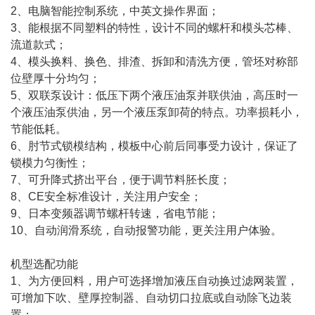
2、电脑智能控制系统，中英文操作界面；
3、能根据不同塑料的特性，设计不同的螺杆和模头芯棒、
流道款式；
4、模头换料、换色、排渣、拆卸和清洗方便，管坯对称部
位壁厚十分均匀；
5、双联泵设计：低压下两个液压油泵并联供油，高压时一
个液压油泵供油，另一个液压泵卸荷的特点。功率损耗小，
节能低耗。
6、肘节式锁模结构，模板中心前后同事受力设计，保证了
锁模力匀衡性；
7、可升降式挤出平台，便于调节料胚长度；
8、CE安全标准设计，关注用户安全；
9、日本变频器调节螺杆转速，省电节能；
10、自动润滑系统，自动报警功能，更关注用户体验。
机型选配功能
1、为方便回料，用户可选择增加液压自动换过滤网装置，
可增加下吹、壁厚控制器、自动切口拉底或自动除飞边装
置；