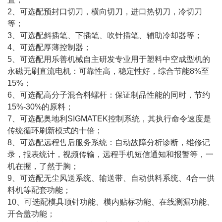
2、可选配预封口切刀，横向切刀，进口热切刀，冷切刀
等；
3、可选配斜插笔、下插笔、吹针插笔、辅助冷却器等；
4、可选配厚薄控制器；
5、可选配用乐善机械自主研发专业用于塑料中空成型机的
永磁无刷直流电机：可靠性高，稳定性好，综合节能8%至
15%；
6、可选配高分子混合料螺杆：保证制品性能的同时，节约
15%-30%的原料；
7、可选配奥地利SIGMATEK控制系统，其执行命令速度是
传统循环刷新模式的十倍；
8、可选配远程售后服务系统：自动故障分析诊断，维修记
录，报表统计，视频传输，远程手机短信通知和报警等，一
机在握，了然于胸；
9、可选配无尘风送系统、输送带、自动供料系统、4合一供
料机等配套功能；
10、可选配模具顶针功能、模内贴标功能、在线测漏功能、
开合盖功能；