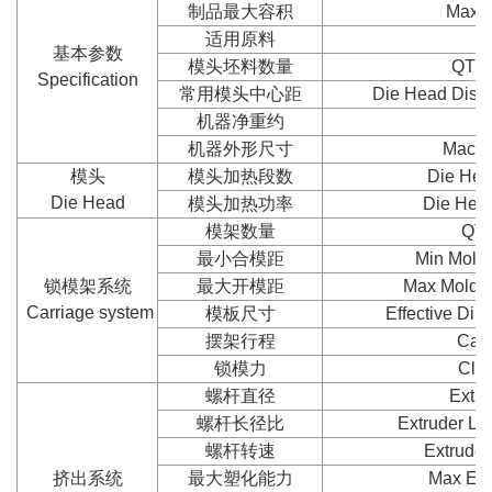
制品最大容积
Max. 
适用原料
基本参数
模头坯料数量
QTY 
Specification
常用模头中心距
Die Head Dista
机器净重约
N
机器外形尺寸
Machi
模头
模头加热段数
Die Hea
Die Head
模头加热功率
Die Hea
模架数量
QTY
最小合模距
Min Mold 
锁模架系统
最大开模距
Max Mold 
Carriage system
模板尺寸
Effective Dim
摆架行程
Carr
锁模力
Cla
螺杆直径
Extru
螺杆长径比
Extruder Le
螺杆转速
Extruder
挤出系统
最大塑化能力
Max Ext