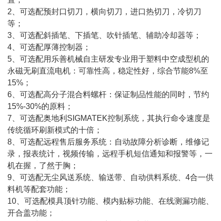
2、可选配预封口切刀，横向切刀，进口热切刀，冷切刀
等；
3、可选配斜插笔、下插笔、吹针插笔、辅助冷却器等；
4、可选配厚薄控制器；
5、可选配用乐善机械自主研发专业用于塑料中空成型机的
永磁无刷直流电机：可靠性高，稳定性好，综合节能8%至
15%；
6、可选配高分子混合料螺杆：保证制品性能的同时，节约
15%-30%的原料；
7、可选配奥地利SIGMATEK控制系统，其执行命令速度是
传统循环刷新模式的十倍；
8、可选配远程售后服务系统：自动故障分析诊断，维修记
录，报表统计，视频传输，远程手机短信通知和报警等，一
机在握，了然于胸；
9、可选配无尘风送系统、输送带、自动供料系统、4合一供
料机等配套功能；
10、可选配模具顶针功能、模内贴标功能、在线测漏功能、
开合盖功能；