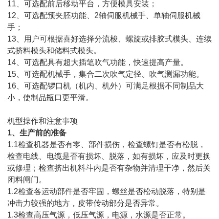
11、可选配前后移动平台，方便模具安装；
12、可选配预夹胚功能、2轴伺服机械手、单轴伺服机械
手；
13、用户可根据喜好选择分流梭、螺旋或排胶式模头、连续
式挤料模头和储料式模头。
14、可选配具有超大插笔吹气功能，快速提高产量。
15、可选配机械手，集合二次吹气定径、吹气测漏功能。
16、可选配锣口机（机内、机外）可满足根据不同制品大
小，使制品瓶口更平滑。
机型操作和注意事项
1、生产前的准备
1.1检查机器是否有零、部件损伤，检查螺钉是否有松脱，
检查电线、电缆是否有损坏、脱落，如有损坏，应及时更换
或修理；检查挤出机料斗内是否有杂物并清理干净，然后关
闭料闸门。
1.2检查各运动部件是否牢固，螺丝是否松动脱落，特别是
冲击力较强的地方，皮带传动部分是否异常。
1.3检查高压气源，低压气源，电源，水源是否正常。