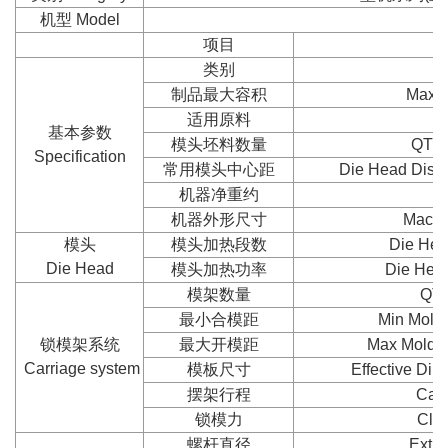
机型 Model
项目
类别
制品最大容积
Max. 
适用原料
基本参数
模头坯料数量
QTY 
Specification
常用模头中心距
Die Head Dista
机器净重约
N
机器外形尺寸
Machi
模头
模头加热段数
Die Hea
Die Head
模头加热功率
Die Hea
模架数量
QTY
最小合模距
Min Mold 
锁模架系统
最大开模距
Max Mold 
Carriage system
模板尺寸
Effective Dim
摆架行程
Carr
锁模力
Cla
螺杆直径
Extru