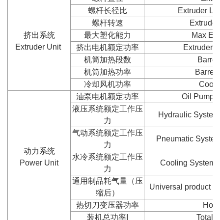
螺杆长径比
Extruder Le
螺杆转速
Extruder
挤出系统
最大塑化能力
Max Ext
Extruder Unit
挤出电机额定功率
Extruder 
机筒加热段数
Barrel
机筒加热功率
Barrel
冷却风机功率
Cooli
油泵电机额定功率
Oil Pump 
液压系统额定工作压
Hydraulic System
力
气动系统额定工作压
Pneumatic System
力
动力系统
水冷系统额定工作压
Power Unit
Cooling System 
力
通用制品耗气量（压
Universal product a
缩后）
热切刀变压器功率
Hot 
装机总功率I
Total 