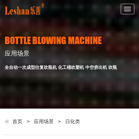
Togg
navig
BOTTLE BLOWING MACHINE
应用场景
全自动一次成型往复吹瓶机 化工桶吹塑机 中空挤出机 吹瓶
首页
>
应用场景
>
日化类