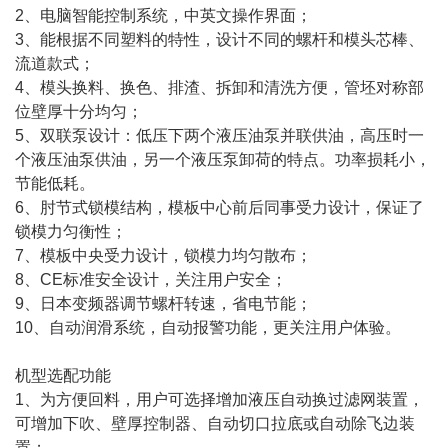
2、电脑智能控制系统，中英文操作界面；
3、能根据不同塑料的特性，设计不同的螺杆和模头芯棒、
流道款式；
4、模头换料、换色、排渣、拆卸和清洗方便，管坯对称部
位壁厚十分均匀；
5、双联泵设计：低压下两个液压油泵并联供油，高压时一
个液压油泵供油，另一个液压泵卸荷的特点。功率损耗小，
节能低耗。
6、肘节式锁模结构，模板中心前后同事受力设计，保证了
锁模力匀衡性；
7、模板中央受力设计，锁模力均匀散布；
8、CE标准安全设计，关注用户安全；
9、日本变频器调节螺杆转速，省电节能；
10、自动润滑系统，自动报警功能，更关注用户体验。
机型选配功能
1、为方便回料，用户可选择增加液压自动换过滤网装置，
可增加下吹、壁厚控制器、自动切口拉底或自动除飞边装
置；