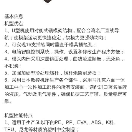
基本信息
机型优点
1、U型机使用对衡式锁模架结构，配合台湾名厂直线导
轨；使模架运动更快捷稳定，锁模力更强劲均匀；
2、可实现16支插笔同时垂直于模具插笔孔；
3、电脑智能控制系统，操作、设置和修改生产程序方便；
4、模头内部采用深层镜面处理，曲线流道顺畅，无死角，
不积炭；
5、加强加硬型冷处理螺杆，螺杆炮筒耐磨损；
6、采用日本数控机床生产各个部件，采用马扎克六面一体
加工中心一次性加工部件的所有安装面，选配进口著名品牌
的液压、气动及电气零件，确保机型工艺严谨、质量稳定可
靠。
机型性能特点
1、适用于生产5L以下的PE、PP、EVA、ABS、K料、
TPU、尼龙等材质的塑料中空制品；