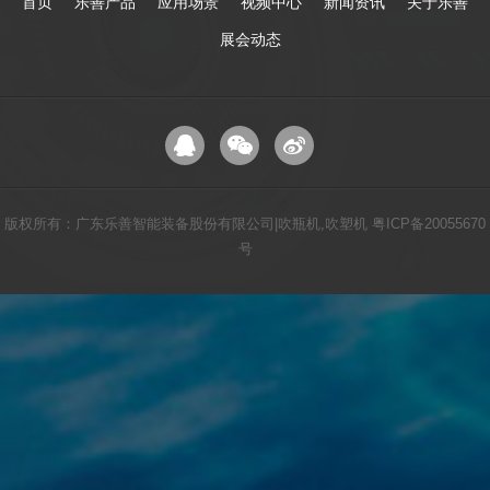
首页
乐善产品
应用场景
视频中心
新闻资讯
关于乐善
展会动态
版权所有：广东乐善智能装备股份有限公司|吹瓶机,吹塑机
粤ICP备20055670
号